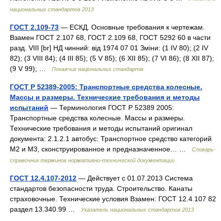
национальных стандартов 2013
ГОСТ 2.109-73
— ЕСКД. Основные требования к чертежам.
Взамен ГОСТ 2.107 68, ГОСТ 2.109 68, ГОСТ 5292 60 в части
разд. VIII [br] НД чинний: від 1974 07 01 Зміни: (1 IV 80); (2 IV
82); (3 VIII 84); (4 III 85); (5 V 85); (6 XII 85); (7 VI 86); (8 XII 87);
(9 V 99); …
Покажчик національних стандартів
ГОСТ Р 52389-2005: Транспортные средства колесные.
Массы и размеры. Технические требования и методы
испытаний
— Терминология ГОСТ Р 52389 2005:
Транспортные средства колесные. Массы и размеры.
Технические требования и методы испытаний оригинал
документа: 2.1.2.1 автобус: Транспортное средство категорий
М2 и М3, сконструированное и предназначенное… …
Словарь-
справочник терминов нормативно-технической документации
ГОСТ 12.4.107-2012
— Действует с 01.07.2013 Система
стандартов безопасности труда. Строительство. Канаты
страховочные. Технические условия Взамен: ГОСТ 12.4.107 82
раздел 13.340.99 …
Указатель национальных стандартов 2013